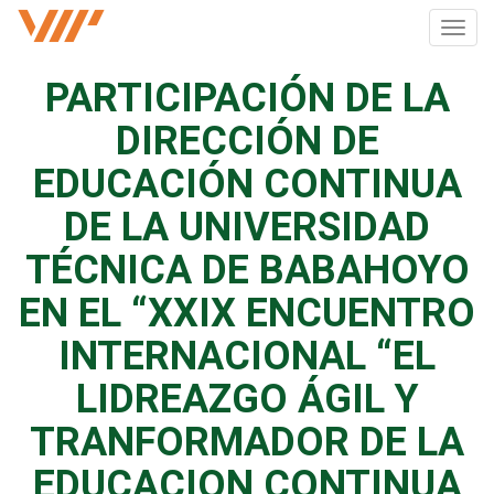
Pasar
Toggl
al
navig
contenido
principal
PARTICIPACIÓN DE LA
DIRECCIÓN DE
EDUCACIÓN CONTINUA
DE LA UNIVERSIDAD
TÉCNICA DE BABAHOYO
EN EL “XXIX ENCUENTRO
INTERNACIONAL “EL
LIDREAZGO ÁGIL Y
TRANFORMADOR DE LA
EDUCACION CONTINUA